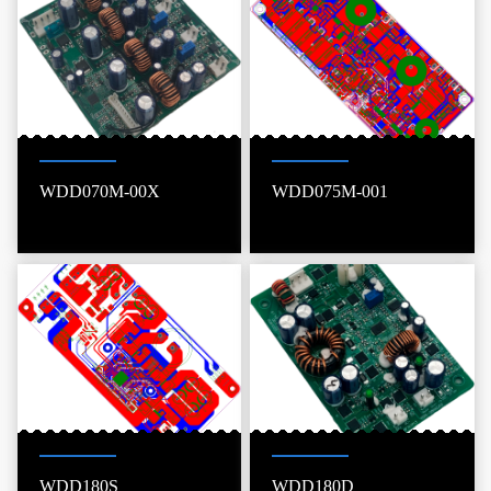
WDD070M-00X
WDD075M-001
WDD180S
WDD180D