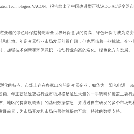
ronicsInc,ABBAutomationTechnologies,VACON。报告给出了中国改
波逆变器的绿色环保趋势随着全世界环保意识的提高，绿色环保将成为逆
耗和排放。年逆变器行业市场发展前景广阔，但也面临着一些挑战。企业
时，加强技术创新和环保意识，推动行业向高的端化、绿色化方向发展。
激烈化的特点。市场上存在多家出名的逆变器企业，如华为、阳光电源、S
份额。年正弦波逆变器行业市场规模是通过大量的一手调研和覆盖主要行
布、地区的贫富度调查）的基础数据信息，并通过自主研发的多个市场规
发展前景，为市场开发和市场份额估算提供可靠、持续的数据支持。