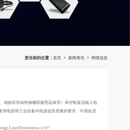
您当前的位置：
首页
新闻资讯
商情信息
>
>
管、场效应管或绝缘栅双极型晶体管）来控制直流输入电
家用电器和工业设备对电源波形质量的要求。中国改进
,LayerElectronicss.r.l,W?